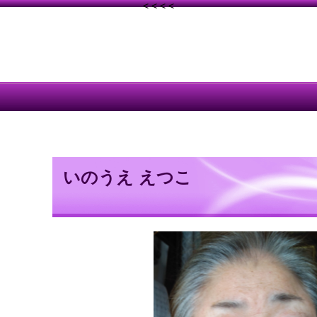
< < < <
いのうえ えつこ