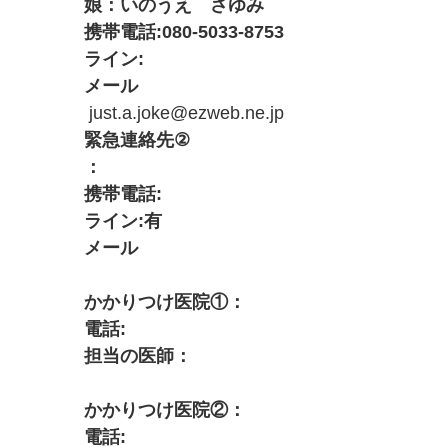
娘：いのうえ さゆみ
携帯電話
:080-5033-8753
ライン
:
メール
just.a.joke@ezweb.ne.jp
緊急連絡先
②
：
携帯電話
:
ライン
:
有
メール
かかりつけ医院
①
：
電話
:
担当の医師：
かかりつけ医院
②
：
電話
: